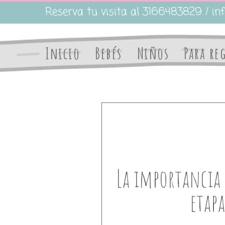
Saltar
Reserva tu visita al 3166483829 / inf
al
contenido
Inicio
Bebés
Niños
Para re
¿Cómo elegir entre moisés, kol
kuna…?
La importancia 
etapa