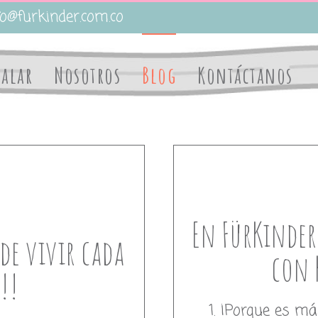
o@furkinder.com.co
galar
Nosotros
Blog
Kontáctanos
echo, kuna, korral, kama
En FürKinder escribimos 
En FürKinder
de vivir cada
con 
!!
¡Porque es más