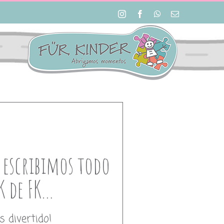
Instagram
Facebook
WhatsApp
Correo
electrónico
todo con K de FK…
 escribimos todo
K de FK…
 divertido!